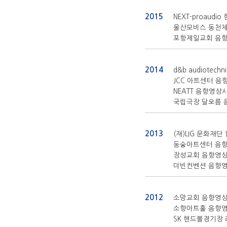
2015
NEXT-proaud
울산모비스 동천체
포항제일교회 음
2014
d&b audiotech
JCC 아트센터 
NEATT 음향영상
국립극장 달오름 
2013
(재)LIG 문화재
동숭아트센터 음
장성교회 음향영
더빈컨벤션 음향
2012
소망교회 음향영
소향아트홀 음향
SK 핸드볼경기장