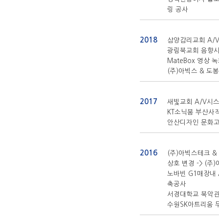
링 공사
2018
삼양감리교회 A/
광림북교회 음향
MateBox 영상
(주)아빅스 & 도
2017
새빛교회 A/V시
KT소닉붐 부산사
안산디자인 문화고
2016
(주)아빅스테크 &
상호 변경 -> (주
노바빈 G1매장내
축공사
서경대학교 북악관
수원SK아트리움 