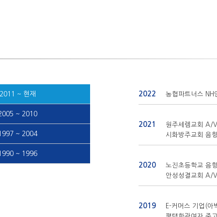
2022
2011 ~ 현재
농협파트너스 NH
2005 ~ 2010
2021
원주세렘교회 A/
1997 ~ 2004
시화방주교회 음
1990 ~ 1996
2020
노진초등학교 음향
안성성결교회 A/
2019
E-커머스 기업(아
평택한광여자 중고