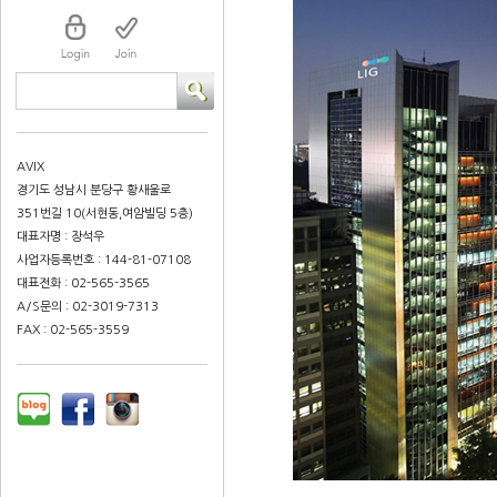
AVIX
경기도 성남시 분당구 황새울로
351번길 10(서현동,여암빌딩 5층)
대표자명 : 장석우
사업자등록번호 : 144-81-07108
대표전화 : 02-565-3565
A/S문의 : 02-3019-7313
FAX : 02-565-3559