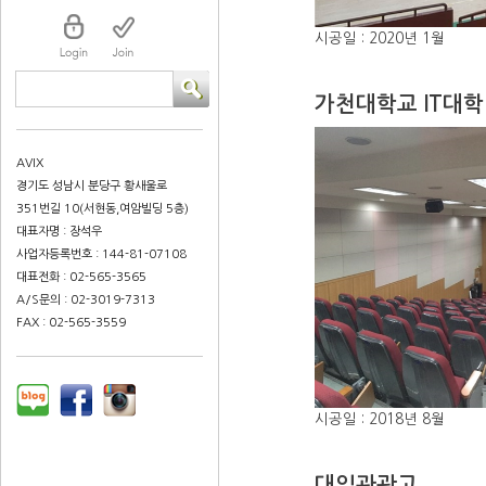
시공일 : 2020년 1월
가천대학교 IT대학
AVIX
경기도 성남시 분당구 황새울로
351번길 10(서현동,여암빌딩 5층)
대표자명 : 장석우
사업자등록번호 : 144-81-07108
대표전화 : 02-565-3565
A/S문의 : 02-3019-7313
FAX : 02-565-3559
시공일 : 2018년 8월
대일관광고