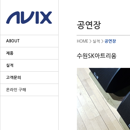
ABOUT
공연장
HOME
> 실적 >
제품
수원SK아트리움
실적
고객문의
온라인 구매