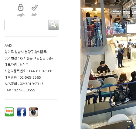
AVIX
경기도 성남시 분당구 황새울로
351번길 10(서현동,여암빌딩 5층)
대표자명 : 장석우
사업자등록번호 : 144-81-07108
대표전화 : 02-565-3565
A/S문의 : 02-3019-7313
FAX : 02-565-3559