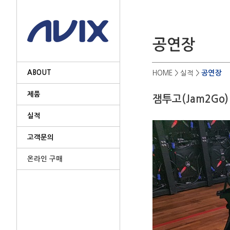
ABOUT
공연장
HOME
> 실적 >
제품
잼투고(Jam2Go
실적
고객문의
온라인 구매