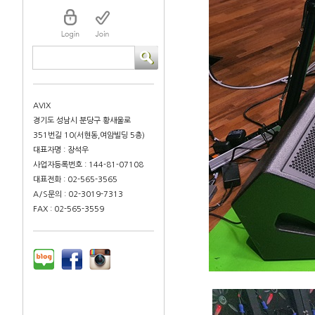
AVIX
경기도 성남시 분당구 황새울로
351번길 10(서현동,여암빌딩 5층)
대표자명 : 장석우
사업자등록번호 : 144-81-07108
대표전화 : 02-565-3565
A/S문의 : 02-3019-7313
FAX : 02-565-3559