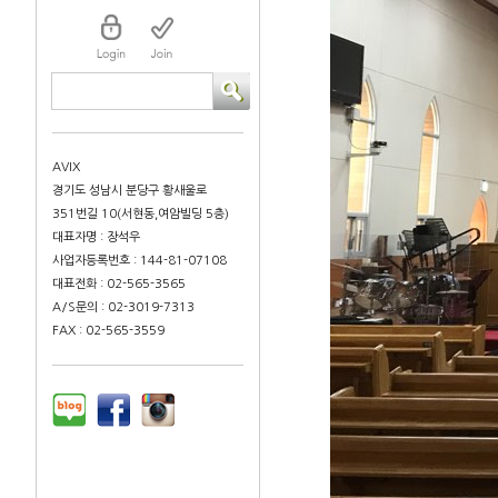
AVIX
경기도 성남시 분당구 황새울로
351번길 10(서현동,여암빌딩 5층)
대표자명 : 장석우
사업자등록번호 : 144-81-07108
대표전화 : 02-565-3565
A/S문의 : 02-3019-7313
FAX : 02-565-3559